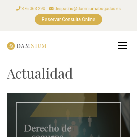
876 063 290
despacho@damniumabogados.es
Reservar Consulta Online
Actualidad